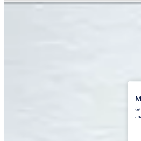
M
Gen
an