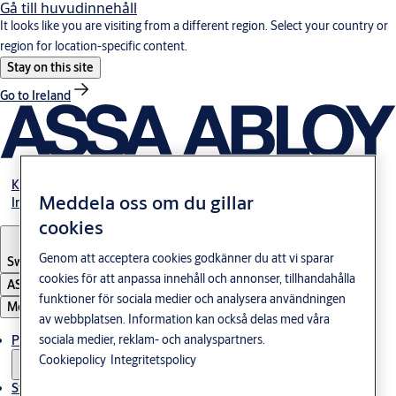
Gå till huvudinnehåll
It looks like you are visiting from a different region. Select your country or
region for location-specific content.
Stay on this site
Go to Ireland
Karriär
Meddela oss om du gillar
Investerare
cookies
Genom att acceptera cookies godkänner du att vi sparar
Sweden
·
Svenska
cookies för att anpassa innehåll och annonser, tillhandahålla
ASSA ABLOY Group
funktioner för sociala medier och analysera användningen
Meny
av webbplatsen. Information kan också delas med våra
sociala medier, reklam- och analyspartners.
Produkter och lösningar
Cookiepolicy
Integritetspolicy
Stories