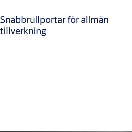
Snabbrullportar för allmän
tillverkning
Separera områden och kontrollera flödet av varor, människor
och fordon i hela din anläggning med våra snabbgående
fabriksportar och dockningslösningar för inom- och