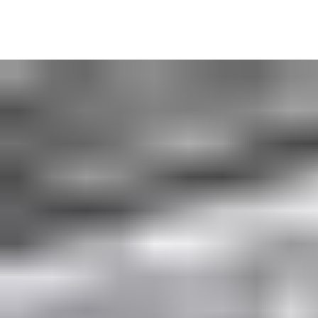
Våra automatiska industriportar för fordonsanläggningar
hjälper dig att hålla produktionslinjen i rörelse, från
maskinskydd till inner- och ytterportar med hög hastighet.