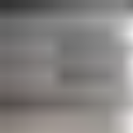
utomhusbruk.
Alla våra automatiska portar för industrin finns tillgängliga med
många anpassningsalternativ, från konfiguration och
inställningar till färg, storlek och en rad tillbehör som passar
dina behov och krav. Om du vill ha hjälp med att hitta de bästa
automatiska industriportarna för din anläggning finns våra
experter tillgängliga för att hjälpa dig med ditt projekt.