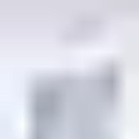
När höga hälso- och säkerhetsstandarder är affärskritiska
hjälper våra hygienportar till att upprätthålla temperaturer och
hålla produktionen på rätt spår.