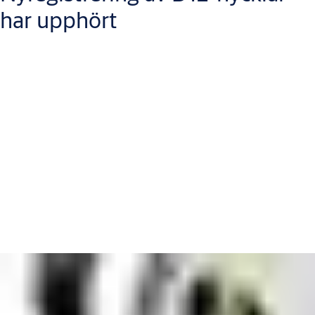
har upphört
På grund av GDPR-krav upphörde den 1 juli 2022 möjligheten
att registrera D12-nycklar på ASSA ABLOYs webbplats.
Viktigt att känna till:
Ta med din blåa kodnyckel samt giltig legitimation till en ASSA
ABLOY-licensierad återförsäljare för att en ny nyckel ska