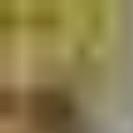
Men ett lås ska inte bara vara säkert, bekvämt och funktionellt.
Det ska även pryda sin plats i dörren. Vår utvecklingsavdelning
och våra designers arbetar i nära samarbete med arkitekter för
att skapa ett lås som harmoniserar med skandinavisk arkitektur.
Vill du ha personlig stil på din dörr väljer du matchande handtag
ur vårt breda sortiment.