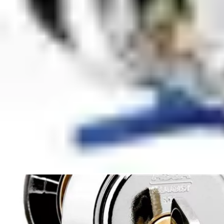
kunna tillverkas
Förvara din blåa kodnyckel på en säker plats
Nya nycklar och cylindrar köper du hos din närmaste ASSA
ABLOY-licensierade återförsäljare