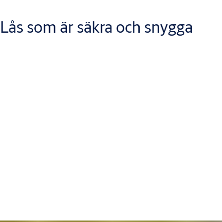
Lås som är säkra och snygga
Vi rekommenderar att din ytterdörr har ett tvåfunktionslås – då
kan du ha en bekväm låsning när du är hemma och en säker när
du är borta. Hemmabekväm låsning innebär att dörren kan låsas
eller öppnas inifrån med hjälp av vred. En bortasäker låsning
innebär att vredet spärras så att låset enbart kan öppnas med
nyckel.