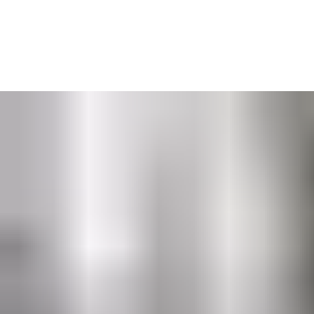
På vår hemsida kan du lära dig mer om respektive låspunkt i
ditt hem. När du vill kan du besöka någon av våra
duktiga återförsäljare som finns över hela landet – de ger dig
råd och hjälper dig att hitta rätt lås till just ditt hem och din
livsstil.
Hitta återförsäljare