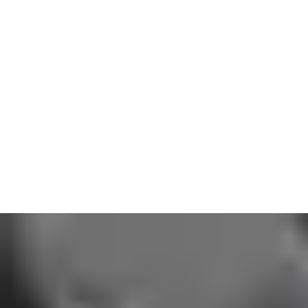
Byggd för tuffa arbetsmiljöer
Med robust S355-stål och färre komponenter är konstruktionen
framtagen för intensiv användning. Den kräver minimalt
underhåll, minimerar driftstopp och säkerställer en pålitlig
hantering – även vid högt tempo och krävande logistik.
Full kontroll med ett tryck
Alla våra dockningslösningar fungerar sömlöst med ASSA
ABLOYs 950-serie. Ett fåtal intuitiva knappar ger dig full
kontroll över lastbrygga, vädertätning och port – utan separata
styrsystem eller krånglig kabeldragning.