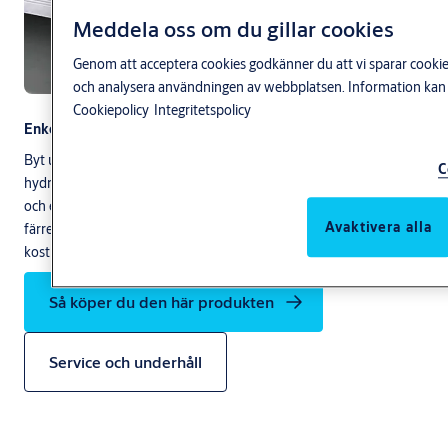
Meddela oss om du gillar cookies
Genom att acceptera cookies godkänner du att vi sparar cookies
och analysera användningen av webbplatsen. Information kan o
Cookiepolicy
Integritetspolicy
Enkel uppgradering av din lastkaj
Byt ut skadade eller föråldrade lastbryggor utan ombyggnad. Vår
C
hydrauliska lastbrygga med teleskopisk läpp ger större kontaktyta
och exakt positionering. Den är tillverkad i slitstarkt S355-stål med
Avaktivera alla
färre delar – vilket ger smidigare service, bättre flöde och lägre
kostnader redan från dag ett.
Så köper du den här produkten
Service och underhåll