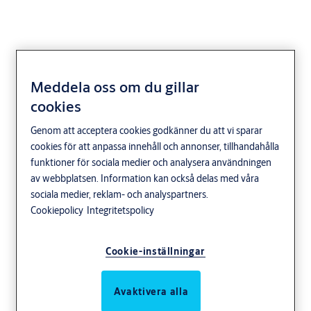
Meddela oss om du gillar
Crawford OH1042FGI
cookies
Helglasad isolerad port
Genom att acceptera cookies godkänner du att vi sparar
cookies för att anpassa innehåll och annonser, tillhandahålla
funktioner för sociala medier och analysera användningen
Distribution och logistik
Tillverkningsindustrin
av webbplatsen. Information kan också delas med våra
Crawford
sociala medier, reklam- och analyspartners.
Cookiepolicy
Integritetspolicy
Cookie-inställningar
Avaktivera alla