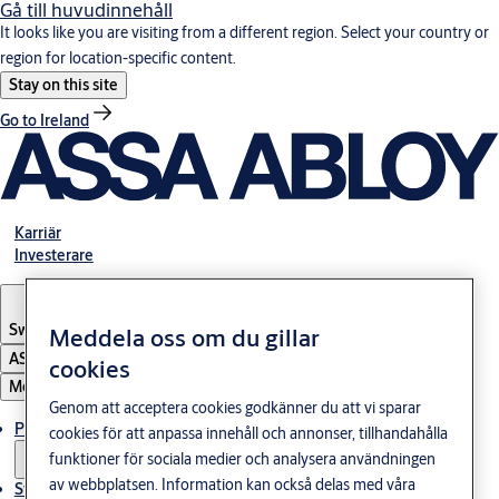
Gå till huvudinnehåll
It looks like you are visiting from a different region. Select your country or
region for location-specific content.
Stay on this site
Go to Ireland
Karriär
Investerare
Sweden
·
Svenska
Meddela oss om du gillar
ASSA ABLOY Group
cookies
Meny
Genom att acceptera cookies godkänner du att vi sparar
Produkter och lösningar
cookies för att anpassa innehåll och annonser, tillhandahålla
funktioner för sociala medier och analysera användningen
av webbplatsen. Information kan också delas med våra
Stories