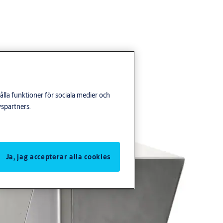
lla funktioner för sociala medier och
yspartners.
Ja, jag accepterar alla cookies