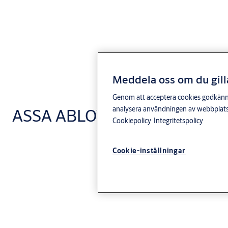
Meddela oss om du gill
Genom att acceptera cookies godkänner 
analysera användningen av webbplatse
ASSA ABLOY Serie 5, 6 och 7
Cookiepolicy
Integritetspolicy
Cookie-inställningar