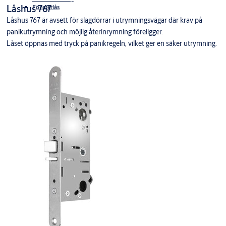
Låshus 767
Fönsterlås
Låshus 767 är avsett för slagdörrar i utrymningsvägar där krav på
panikutrymning och möjlig återinrymning föreligger.
Låset öppnas med tryck på panikregeln, vilket ger en säker utrymning.