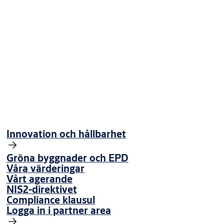
Innovation och hållbarhet
Gröna byggnader och EPD
Våra värderingar
Vårt agerande
NIS2-direktivet
Compliance klausul
Logga in i partner area