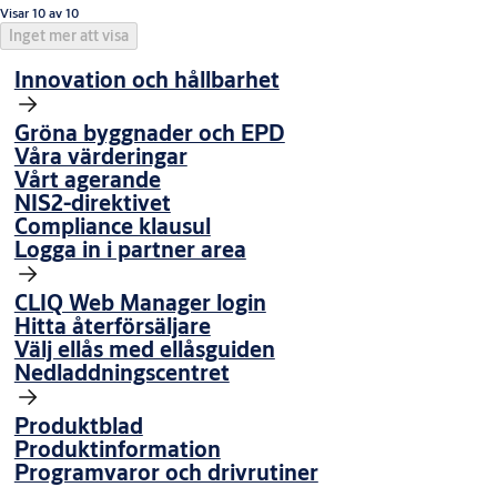
Visar 10 av 10
Inget mer att visa
Innovation och hållbarhet
Gröna byggnader och EPD
Våra värderingar
Vårt agerande
NIS2-direktivet
Compliance klausul
Logga in i partner area
CLIQ Web Manager login
Hitta återförsäljare
Välj ellås med ellåsguiden
Nedladdningscentret
Produktblad
Produktinformation
Programvaror och drivrutiner