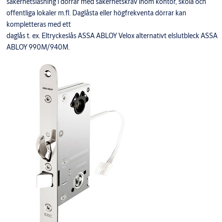
säkerhetslåsning i dörrar med säkerhetskrav inom kontor, skola och
offentliga lokaler m.fl. Daglåsta eller högfrekventa dörrar kan
kompletteras med ett
daglås t. ex. Eltryckeslås ASSA ABLOY Velox alternativt elslutbleck ASSA
ABLOY 990M/940M.