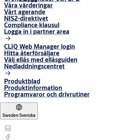
Våra värderingar
Vårt agerande
NIS2-direktivet
Compliance klausul
Logga in i partner area
CLIQ Web Manager login
Hitta återförsäljare
Välj ellås med ellåsguiden
Nedladdningscentret
Produktblad
Produktinformation
Programvaror och drivrutiner
Sweden
·
Svenska