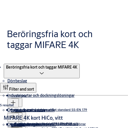
Beröringsfria kort och
taggar MIFARE 4K
Produkter
Beröringsfria kort och taggar MIFARE 4K
Dörrbeslag
Filter and sort
Industriportar och dockningslösningar
Utrymning
5 resultat
Dörrar och entréautomatik
Nödutrymningsbeslag enligt standard SS-EN 179
Trycken & draghandtag
Takskjutportar
MIFARE 4K kort HiCo, vitt
Panikreglar enligt standard SS-EN 1125
Nödutrymningsbeslag 179 i Rostfritt stål
Trycken med returfjäder för högfrekventa dörrar
Digitala lösningar
Dörrstängare
Snabb
Vikportar
Säkerhet och tillträdeskontroll