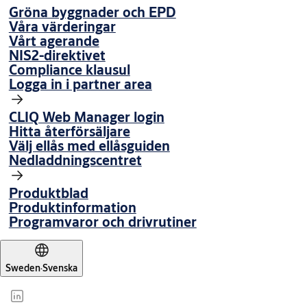
Gröna byggnader och EPD
Våra värderingar
Vårt agerande
NIS2-direktivet
Compliance klausul
Logga in i partner area
CLIQ Web Manager login
Hitta återförsäljare
Välj ellås med ellåsguiden
Nedladdningscentret
Produktblad
Produktinformation
Programvaror och drivrutiner
Sweden
·
Svenska