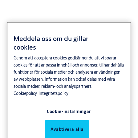
Meddela oss om du gillar
Beröringsfria nycklar
cookies
Genom att acceptera cookies godkänner du att vi sparar
cookies för att anpassa innehåll och annonser, tillhandahålla
I framtiden finns det inga mekaniska nycklar. Våra lösningar är en
funktioner för sociala medier och analysera användningen
bit på vägen mot fastigheter utan nyckelhanteringsproblem.
av webbplatsen. Information kan också delas med våra
sociala medier, reklam- och analyspartners.
Cookiepolicy
Integritetspolicy
Cookie-inställningar
Avaktivera alla