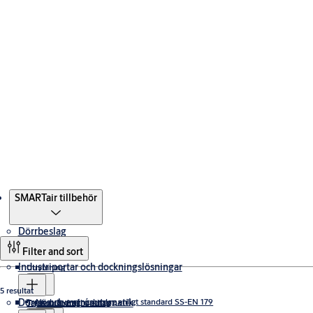
Produkter
SMARTair tillbehör
Dörrbeslag
Filter and sort
Industriportar och dockningslösningar
Utrymning
5 resultat
Dörrar och entréautomatik
Nödutrymningsbeslag enligt standard SS-EN 179
Trycken & draghandtag
Takskjutportar