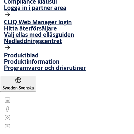
Compliance klausul
Logga in i partner area
CLIQ Web Manager login
Hitta återförsäljare
Välj ellås med ellåsguiden
Nedladdningscentret
Produktblad
Produktinformation
Programvaror och drivrutiner
Sweden
·
Svenska