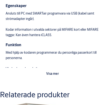
Egenskaper
Ansluts till PC med SMARTair programvara via USB (kabel samt
strömadapter ingår).
Kodar information i utvalda sektorer på MIFARE kort eller MIFARE
taggar. Kan även hantera iCLASS.
Funktion
Med hjälp av kodaren programmerar du personliga passerkort till
personerna.
Via kodaren kan du även:
Visa mer
Läsa ut information från MIFARE kort/tagg
Tömma information från kort/tagg
Validera (manuellt via programvara TS1000)
Relaterade produkter