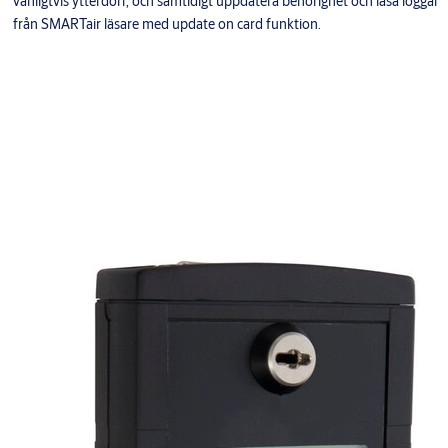
vanligtvis ytterdörr, och samtidigt uppdatera behörighet och läsa loggar
från SMARTair läsare med update on card funktion.