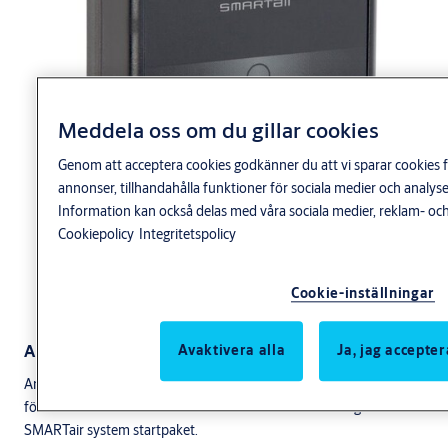
Meddela oss om du gillar cookies
Genom att acceptera cookies godkänner du att vi sparar cookies f
annonser, tillhandahålla funktioner för sociala medier och anal
Information kan också delas med våra sociala medier, reklam- och
Cookiepolicy
Integritetspolicy
Cookie-inställningar
Användningsområde
Avaktivera alla
Ja, jag accepter
Ansluts till PC med SMARTair programvara via USB och används
för att koda kort och läsa ut information från korten. Ingår i
SMARTair system startpaket.