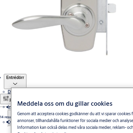
Produkter
Entrédörr
Dörrbeslag
Filter and sort
Meddela oss om du gillar cookies
Industriportar och dockningslösningar
Utrymning
Genom att acceptera cookies godkänner du att vi sparar cookies f
14 resultat
annonser, tillhandahålla funktioner för sociala medier och anal
Dörrar och entréautomatik
Nödutrymningsbeslag enligt standard SS-EN 179
Trycken & draghandtag
Takskjutportar
Information kan också delas med våra sociala medier, reklam- och