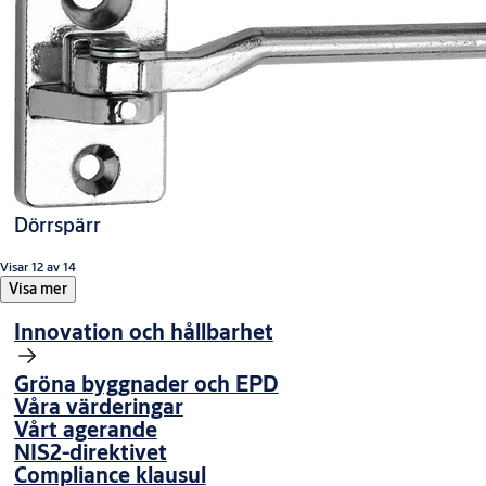
Dörrspärr
Visar 12 av 14
Visa mer
Innovation och hållbarhet
Gröna byggnader och EPD
Våra värderingar
Vårt agerande
NIS2-direktivet
Compliance klausul