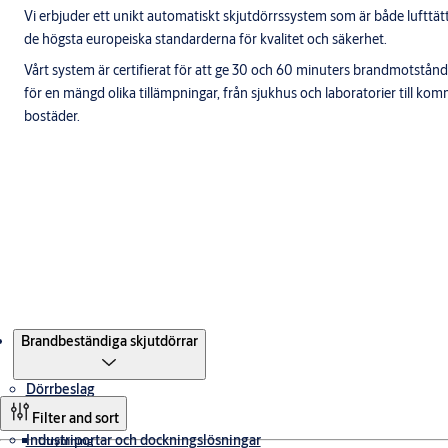
Vi erbjuder ett unikt automatiskt skjutdörrssystem som är både lufttät
de högsta europeiska standarderna för kvalitet och säkerhet.
Vårt system är certifierat för att ge 30 och 60 minuters brandmotstånd, vi
för en mängd olika tillämpningar, från sjukhus och laboratorier till ko
bostäder.
Produkter
Brandbeständiga skjutdörrar
Dörrbeslag
Filter and sort
Industriportar och dockningslösningar
Utrymning