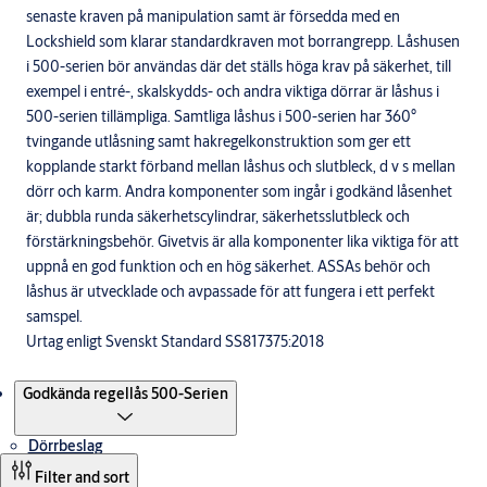
senaste kraven på manipulation samt är försedda med en
Lockshield som klarar standardkraven mot borrangrepp. Låshusen
i 500-serien bör användas där det ställs höga krav på säkerhet, till
exempel i entré-, skalskydds- och andra viktiga dörrar är låshus i
500-serien tillämpliga. Samtliga låshus i 500-serien har 360°
tvingande utlåsning samt hakregelkonstruktion som ger ett
kopplande starkt förband mellan låshus och slutbleck, d v s mellan
dörr och karm. Andra komponenter som ingår i godkänd låsenhet
är; dubbla runda säkerhetscylindrar, säkerhetsslutbleck och
förstärkningsbehör. Givetvis är alla komponenter lika viktiga för att
uppnå en god funktion och en hög säkerhet. ASSAs behör och
låshus är utvecklade och avpassade för att fungera i ett perfekt
samspel.
Urtag enligt Svenskt Standard SS817375:2018
Produkter
Godkända regellås 500-Serien
Dörrbeslag
Filter and sort