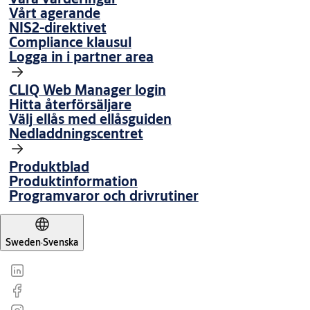
Vårt agerande
NIS2-direktivet
Compliance klausul
Logga in i partner area
CLIQ Web Manager login
Hitta återförsäljare
Välj ellås med ellåsguiden
Nedladdningscentret
Produktblad
Produktinformation
Programvaror och drivrutiner
Sweden
·
Svenska