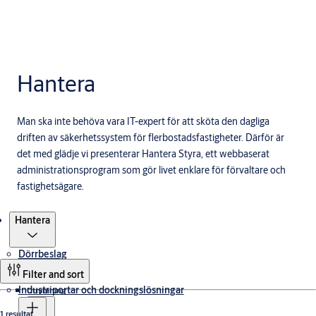
Hantera
Man ska inte behöva vara IT-expert för att sköta den dagliga
driften av säkerhetssystem för flerbostadsfastigheter. Därför är
det med glädje vi presenterar Hantera Styra, ett webbaserat
administrationsprogram som gör livet enklare för förvaltare och
fastighetsägare.
Produkter
Hantera
Dörrbeslag
Filter and sort
Industriportar och dockningslösningar
Utrymning
1 resultat