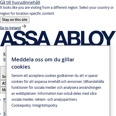
Gå till huvudinnehåll
It looks like you are visiting from a different region. Select your country or
region for location-specific content.
Stay on this site
Go to Ireland
Karriär
Meddela oss om du gillar
Investerare
cookies
Genom att acceptera cookies godkänner du att vi sparar
Sweden
·
Svenska
cookies för att anpassa innehåll och annonser, tillhandahålla
ASSA ABLOY Group
funktioner för sociala medier och analysera användningen
Meny
av webbplatsen. Information kan också delas med våra
sociala medier, reklam- och analyspartners.
Produkter och lösningar
Cookiepolicy
Integritetspolicy
Stories