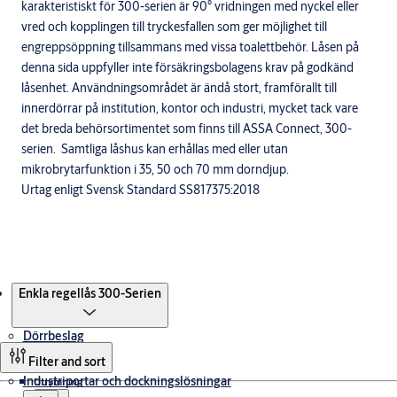
karakteristiskt för 300-serien är 90° vridningen med nyckel eller
vred och kopplingen till tryckesfallen som ger möjlighet till
engreppsöppning tillsammans med vissa toalettbehör. Låsen på
denna sida uppfyller inte försäkringsbolagens krav på godkänd
låsenhet. Användningsområdet är ändå stort, framförallt till
innerdörrar på institution, kontor och industri, mycket tack vare
det breda behörsortimentet som finns till ASSA Connect, 300-
serien. Samtliga låshus kan erhållas med eller utan
mikrobrytarfunktion i 35, 50 och 70 mm dorndjup.
Urtag enligt Svensk Standard SS817375:2018
Produkter
Enkla regellås 300-Serien
Dörrbeslag
Filter and sort
Industriportar och dockningslösningar
Utrymning