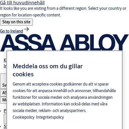
Gå till huvudinnehåll
It looks like you are visiting from a different region. Select your country or
region for location-specific content.
Stay on this site
Go to Ireland
Karriär
Meddela oss om du gillar
Investerare
cookies
Genom att acceptera cookies godkänner du att vi sparar
Sweden
·
Svenska
cookies för att anpassa innehåll och annonser, tillhandahålla
ASSA ABLOY Group
funktioner för sociala medier och analysera användningen
Meny
av webbplatsen. Information kan också delas med våra
sociala medier, reklam- och analyspartners.
Produkter och lösningar
Cookiepolicy
Integritetspolicy
Stories