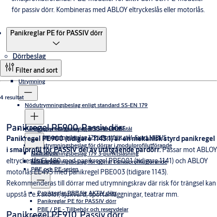
för passiv dörr. Kombineras med ABLOY eltryckeslås eller motorlås.
Produkter
Panikreglar PE för PASSIV dörr
Dörrbeslag
Filter and sort
Utrymning
4 resultat
Nödutrymningsbeslag enligt standard SS-EN 179
Panikregel PE900, Passiv dörr
Panikreglar enligt standard SS-EN 1125
Nödutrymningsbeslag 179 i Rostfritt stål
Nödutrymningsbeslag 179 i Rostfritt stål, Svart MIRUS
Panikregel PE900 (tidigare 1143:1) är en mekanisk styrd panikregel
Nödutrymningsbeslag för dörrar i modulprofilutförande
i smalprofil för PASSIV del av utåtgående pardörr.
Passar mot ABLOY
1125-serien
Nödutrymningsbeslag 179 3-punktslåsning
eltryckeslås EL480 med panikregel PBE001 (tidigare 1141) och ABLOY
1130-serien
Nödutrymningsbeslag för dörrar i smalprofilutförande
PBE och PE-serien
motorlås EL495 med panikregel PBE003 (tidigare 1143).
Rekommenderas till dörrar med utrymningskrav där risk för trängsel kan
Panikreglar PBE för AKTIV dörr
uppstå t.e.x skolor, sjukvård, sportanläggningar, teatrar mm.
Panikreglar PE för PASSIV dörr
PBE / PE - Tillbehör och reservdelar
Panikregel PE910, Passiv dörr