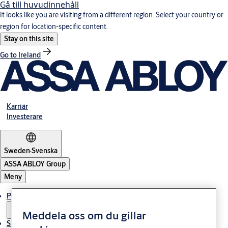
Gå till huvudinnehåll
It looks like you are visiting from a different region. Select your country or
region for location-specific content.
Stay on this site
Go to Ireland
Karriär
Investerare
Sweden
·
Svenska
ASSA ABLOY Group
Meny
Produkter och lösningar
Meddela oss om du gillar
Stories