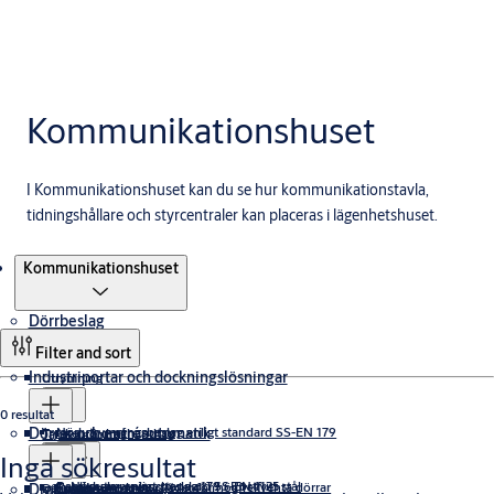
Kommunikationshuset
I Kommunikationshuset kan du se hur kommunikationstavla,
tidningshållare och styrcentraler kan placeras i lägenhetshuset.
Produkter
Kommunikationshuset
Dörrbeslag
Filter and sort
Industriportar och dockningslösningar
Utrymning
0 resultat
Dörrar och entréautomatik
Nödutrymningsbeslag enligt standard SS-EN 179
Trycken & draghandtag
Takskjutportar
Inga sökresultat
Panikreglar enligt standard SS-EN 1125
Nödutrymningsbeslag 179 i Rostfritt stål
Trycken med returfjäder för högfrekventa dörrar
Digitala lösningar
Dörrstängare
Snabb
Vikportar
Säkerhet och tillträdeskontroll