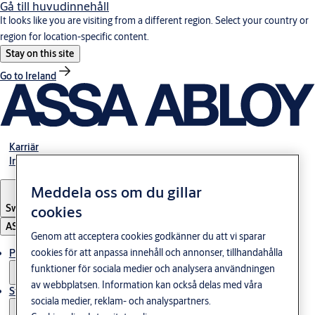
Gå till huvudinnehåll
It looks like you are visiting from a different region. Select your country or
region for location-specific content.
Stay on this site
Go to Ireland
Karriär
Investerare
Meddela oss om du gillar
Sweden
·
Svenska
cookies
ASSA ABLOY Group
Genom att acceptera cookies godkänner du att vi sparar
cookies för att anpassa innehåll och annonser, tillhandahålla
Produkter och lösningar
funktioner för sociala medier och analysera användningen
av webbplatsen. Information kan också delas med våra
Stories
sociala medier, reklam- och analyspartners.