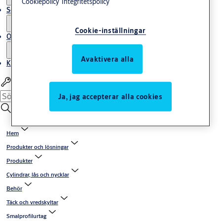
Cookiepolicy
Integritetspolicy
Service
Cookie-inställningar
Om oss
Avaktivera alla
Kontakta oss
Logga in Partner Area
Ja, jag accepterar alla cookies
Hem
Produkter och lösningar
Produkter
Cylindrar, lås och nycklar
Behör
Täck och vredskyltar
Smalprofilurtag