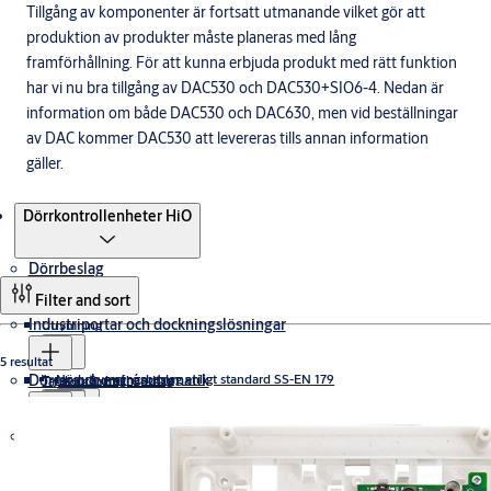
Tillgång av komponenter är fortsatt utmanande vilket gör att
produktion av produkter måste planeras med lång
framförhållning. För att kunna erbjuda produkt med rätt funktion
har vi nu bra tillgång av DAC530 och DAC530+SIO6-4. Nedan är
information om både DAC530 och DAC630, men vid beställningar
av DAC kommer DAC530 att levereras tills annan information
gäller.
Produkter
Dörrkontrollenheter HiO
Dörrbeslag
Filter and sort
Industriportar och dockningslösningar
Utrymning
5 resultat
Dörrar och entréautomatik
Nödutrymningsbeslag enligt standard SS-EN 179
Trycken & draghandtag
Takskjutportar
Panikreglar enligt standard SS-EN 1125
Nödutrymningsbeslag 179 i Rostfritt stål
Trycken med returfjäder för högfrekventa dörrar
Digitala lösningar
Dörrstängare
Snabb
Vikportar
Säkerhet och tillträdeskontroll
Nödutrymningsbeslag 179 i Rostfritt stål, Svart MIRUS
Trycken utan returfjäder för mindre frekventa dörrar
Isolerpanel
Nödutrymningsbeslag för dörrar i modulprofilutförande
Hemma-serien trycken
Glasad
Nödöppnare enligt standard SS 3523
1125-serien
Dörrstängare med standardarm
Nödutrymningsbeslag 179 3-punktslåsning
Dörrtillbehör
Kodlåshandtag
Glasad
Snabbrullportar
Tillval och uppgraderings-kit
Exit lanes