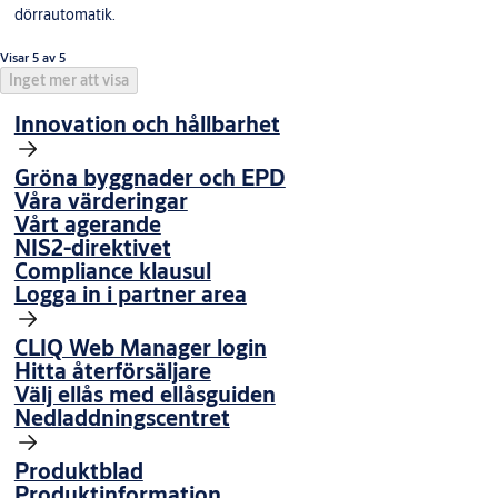
dörrautomatik.
Visar 5 av 5
Inget mer att visa
Innovation och hållbarhet
Gröna byggnader och EPD
Våra värderingar
Vårt agerande
NIS2-direktivet
Compliance klausul
Logga in i partner area
CLIQ Web Manager login
Hitta återförsäljare
Välj ellås med ellåsguiden
Nedladdningscentret
Produktblad
Produktinformation