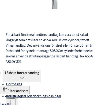
Ett låsbart fönster/altandörrshandtag kan vara en så kallad
långskylt som omsluter en ASSA ABLOY ovalcylinder, tex ett
Vingahandtag. Det används om fönstret eller fönsterdörren är
förberedd för cylindermontage.$0$0Om cylinderförberedelse
saknas används ett utanpåliggande låsbart handtag , tex ASSA
ABLOY 835.
Produkter
Låsbara fönsterhandtag
Dörrbeslag
Filter and sort
Industriportar och dockningslösningar
Utrymning
3 resultat