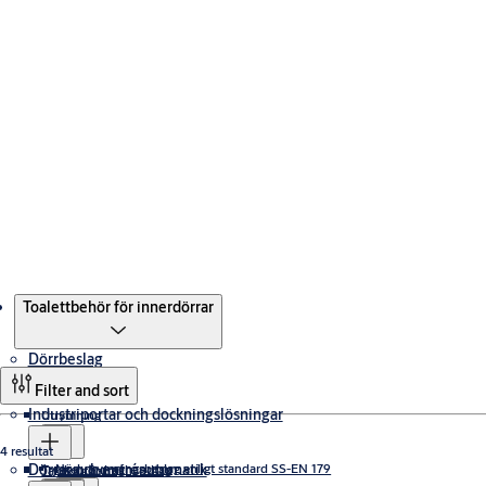
Produkter
Toalettbehör för innerdörrar
Dörrbeslag
Filter and sort
Industriportar och dockningslösningar
Utrymning
4 resultat
Dörrar och entréautomatik
Nödutrymningsbeslag enligt standard SS-EN 179
Trycken & draghandtag
Takskjutportar