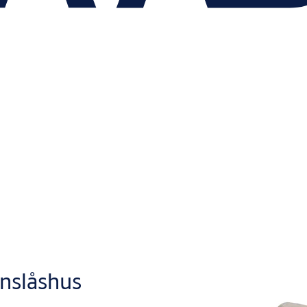
rnslåshus