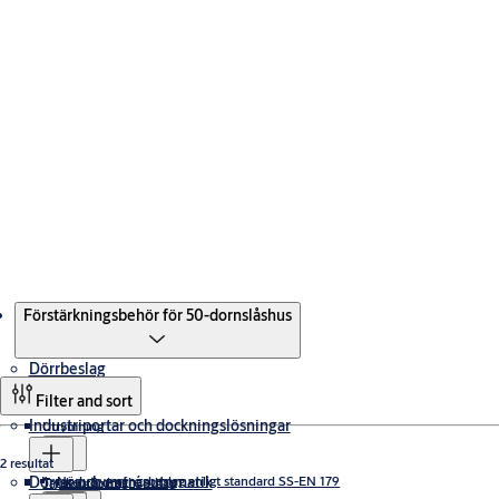
Produkter
Förstärkningsbehör för 50-dornslåshus
Dörrbeslag
Filter and sort
Industriportar och dockningslösningar
Utrymning
2 resultat
Dörrar och entréautomatik
Nödutrymningsbeslag enligt standard SS-EN 179
Trycken & draghandtag
Takskjutportar