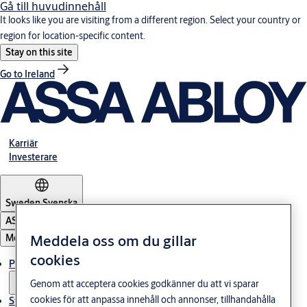
Gå till huvudinnehåll
It looks like you are visiting from a different region. Select your country or
region for location-specific content.
Stay on this site
Go to Ireland
Karriär
Investerare
Sweden
·
Svenska
ASSA ABLOY Group
Meddela oss om du gillar
Meny
cookies
Produkter och lösningar
Genom att acceptera cookies godkänner du att vi sparar
cookies för att anpassa innehåll och annonser, tillhandahålla
Stories