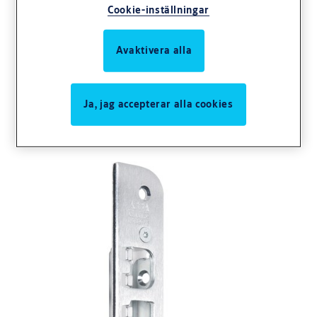
Cookie-inställningar
Avaktivera alla
Slutbleck
Ja, jag accepterar alla cookies