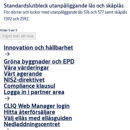
Standardslutbleck utanpåliggande lås och skåplås
För dörrar och luckor med utanpåliggande lås 576 och 577 samt skåplås
1592 och 2592.
Visar 5 av 5
Inget mer att visa
Innovation och hållbarhet
Gröna byggnader och EPD
Våra värderingar
Vårt agerande
NIS2-direktivet
Compliance klausul
Logga in i partner area
CLIQ Web Manager login
Hitta återförsäljare
Välj ellås med ellåsguiden
Nedladdningscentret