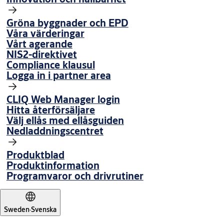
33592-saenda2895miljoevarudeklaration
(PDF, 152 KB)
Gröna byggnader och EPD
Våra värderingar
Vårt agerande
NIS2-direktivet
Compliance klausul
Logga in i partner area
CLIQ Web Manager login
Hitta återförsäljare
Välj ellås med ellåsguiden
Nedladdningscentret
Produktblad
Produktinformation
Programvaror och drivrutiner
Sweden
·
Svenska