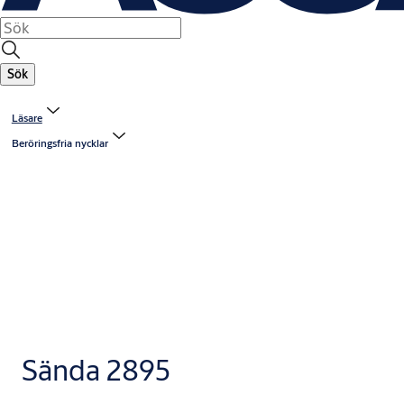
Sök
Läsare
Beröringsfria nycklar
Sända 2895