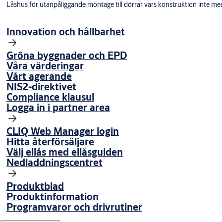
Låshus för utanpåliggande montage till dörrar vars konstruktion inte med
Innovation och hållbarhet
Gröna byggnader och EPD
Våra värderingar
Vårt agerande
NIS2-direktivet
Compliance klausul
Logga in i partner area
CLIQ Web Manager login
Hitta återförsäljare
Välj ellås med ellåsguiden
Nedladdningscentret
Produktblad
Produktinformation
Programvaror och drivrutiner