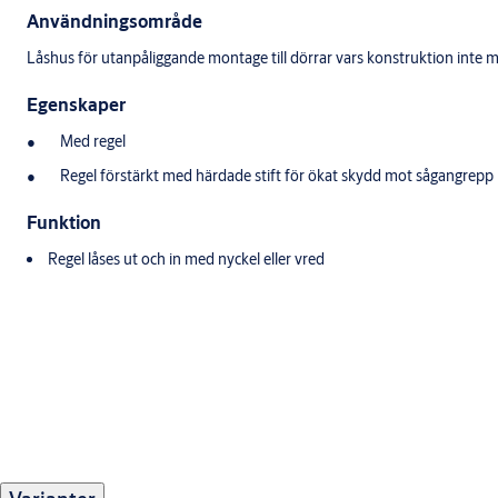
Användningsområde
Låshus för utanpåliggande montage till dörrar vars konstruktion inte m
Egenskaper
Med regel
Regel förstärkt med härdade stift för ökat skydd mot sågangrepp
Funktion
Regel låses ut och in med nyckel eller vred