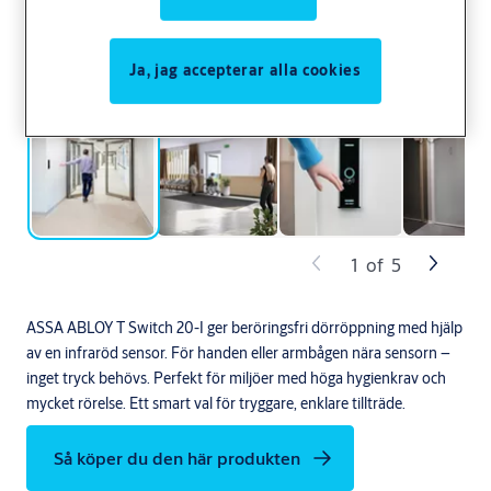
Ja, jag accepterar alla cookies
1
of
5
ASSA ABLOY T Switch 20-I ger beröringsfri dörröppning med hjälp
av en infraröd sensor. För handen eller armbågen nära sensorn –
inget tryck behövs. Perfekt för miljöer med höga hygienkrav och
mycket rörelse. Ett smart val för tryggare, enklare tillträde.
Så köper du den här produkten