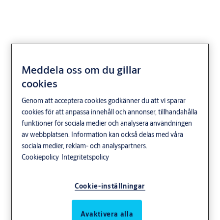
Meddela oss om du gillar
ASSA ABLOY T-Switch
cookies
20-I
Genom att acceptera cookies godkänner du att vi sparar
cookies för att anpassa innehåll och annonser, tillhandahålla
Vård och omsorg
Hotell
Kontor och företag
funktioner för sociala medier och analysera användningen
av webbplatsen. Information kan också delas med våra
Transport
ASSA ABLOY
sociala medier, reklam- och analyspartners.
Cookiepolicy
Integritetspolicy
Cookie-inställningar
Avaktivera alla