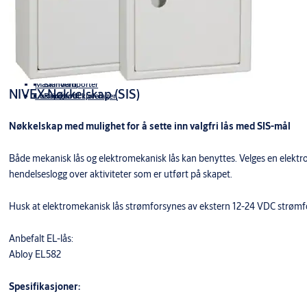
Branngardiner
Utvendige porter
Brannskyveporter
Porter for næringsmiddelindustrien
Dag- og nattløsninger
Inneporter
Portduk
Rapidroll
Rigid
Maskinvernporter
Standard
NIVEX Nøkkelskap (SIS)
Løsninger til kjølelager
Rapidroll
Nøkkelskap med mulighet for å sette inn valgfri lås med SIS-mål
Både mekanisk lås og elektromekanisk lås kan benyttes. Velges en elektrom
hendelseslogg over aktiviteter som er utført på skapet.
Husk at elektromekanisk lås strømforsynes av ekstern 12-24 VDC strømf
Anbefalt EL-lås:
Abloy EL582
Spesifikasjoner: