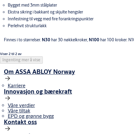
Bygget med 3mm stålplater
Ekstra sikring i bakkant og skjulte hengsler
Innfestning til vegg med fire forankringspunkter
Perlehvit strukturlakk
Finnes i to størrelser.
N30
har 30 nøkkelkroker,
N100
har 100 kroker. N10
Viser 2 til 2 av
Ingenting mer å vise
Om ASSA ABLOY Norway
Karriere
Innovasjon og bærekraft
Våre verdier
Våre tiltak
EPD og grønne bygg
Kontakt oss