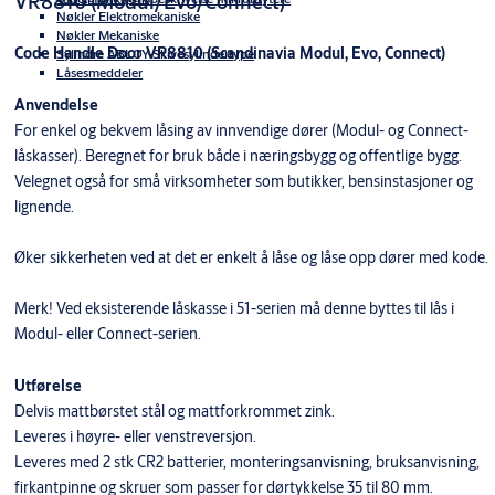
VR8810 (Modul/Evo/Connect)
Nøkler Elektromekaniske
Nøkler Mekaniske
Code Handle Door VR8810 (Scandinavia Modul, Evo, Connect)
Sylindre ABLOY-Skivesylindertype
Låsesmeddeler
Anvendelse
For enkel og bekvem låsing av innvendige dører (Modul- og Connect-
låskasser). Beregnet for bruk både i næringsbygg og offentlige bygg.
Velegnet også for små virksomheter som butikker, bensinstasjoner og
lignende.
Øker sikkerheten ved at det er enkelt å låse og låse opp dører med kode.
Merk! Ved eksisterende låskasse i 51-serien må denne byttes til lås i
Modul- eller Connect-serien.
Utførelse
Delvis mattbørstet stål og mattforkrommet zink.
Leveres i høyre- eller venstreversjon.
Leveres med 2 stk CR2 batterier, monteringsanvisning, bruksanvisning,
firkantpinne og skruer som passer for dørtykkelse 35 til 80 mm.