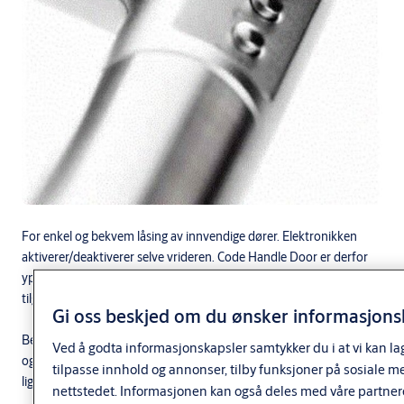
For enkel og bekvem låsing av innvendige dører. Elektronikken
aktiverer/deaktiverer selve vrideren. Code Handle Door er derfor
ypperlig til bruk som en "dag-lås" for rom en ønsker begrenset
tilgang.
Gi oss beskjed om du ønsker informasjonsk
Beregnet for bruk både i næringsbygg og offentlige bygg. Velegnet
Ved å godta informasjonskapsler samtykker du i at vi kan la
også for små virksomheter som butikker, bensinstasjoner og
tilpasse innhold og annonser, tilby funksjoner på sosiale m
lignende.
nettstedet. Informasjonen kan også deles med våre partner