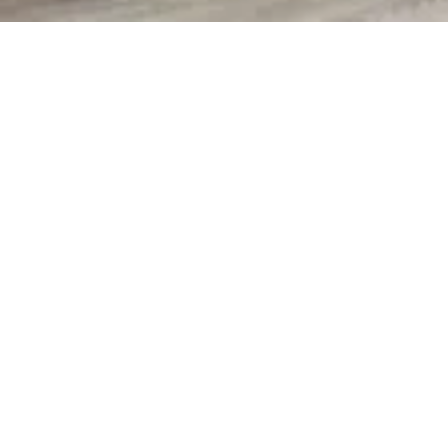
Vertikale dukfoldeporter
Våre innovative vertikalløftende gruveporter er de mest
energieffektive på markedet, og er ideelle for kravene i
industrien. De er velegnet for skitne og støvete forhold, og
bidrar til å sikre mer komfortable og beskyttede arbeidsmiljøer.
Disse portene krever ingen smøring og inneholder få bevegelige
deler. De er allsidige og fullpakket med funksjoner, og har blitt
den foretrukne løsningen for gruvedrift som lastebilbutikker,
dekkverksteder, smøregraver og vaskehaller.
Tette forseglinger og raske driftshastigheter for energieffektiv