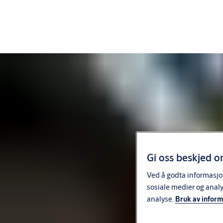
Chiles Atacama Desert – våre produkter er basert på titusenvis
av installasjoner ved gruveanlegg over hele verden.
Alle inngangssystemene våre har bransjeledende garantier og
service i verdensklasse. Kontakt oss, så hjelper våre
ekspertingeniører deg med å finne den riktige løsningen for dine
behov.
Gi oss beskjed o
Ved å godta informasjon
sosiale medier og anal
analyse.
Bruk av infor