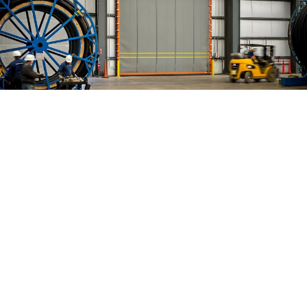
Løsninger i verdensklasse for
gruvedrift
Sikker, pålitelig og bygd for å vare. I løpet av de siste 40 årene
har vi levert pålitelige og energieffektive gruveporter og
inngangssystemer til gruveindustrien. Fra Alaska North Slope til