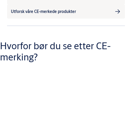
Utforsk våre CE-merkede produkter
Hvorfor bør du se etter CE-
merking?
Når det gjelder automatiske adganger – enten for offentlig eller
industriell bruk – er kvalitet, sikkerhet og driftssikkerhet
avgjørende. Derfor finnes europeiske standarder som
EN 16005