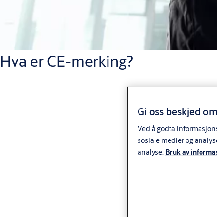
Hva er CE-merking?
Gi oss beskjed om
Ved å godta informasjonsk
sosiale medier og analys
analyse.
Bruk av informa
CE-merking er et lovpålagt krav i henhold til
EUs
maskindirektiv (2006/42/EF)
for alle motoriserte dører og
porter. CE-merkingen betyr at døren/porten er:
Uavhengig testet for sikkerhet og ytelse