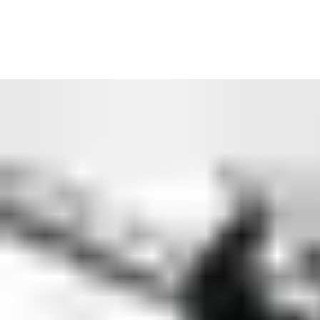
(for automatiske persondører) og
EN 12453
(for industriporter).
Disse standardene bidrar til å sikre at dørene og portene er
trygge i bruk og bygget for lang levetid.
Å velge et sertifisert produkt kan innebære en noe høyere
kostnad i utgangspunktet, men det gjenspeiler et høyere nivå av
konstruksjon, testing og langsiktig verdi. Det gir også trygghet
for at du får det du forventer – ikke bare en dør eller port, men
en sikker og kvalitetsmessig god løsning.