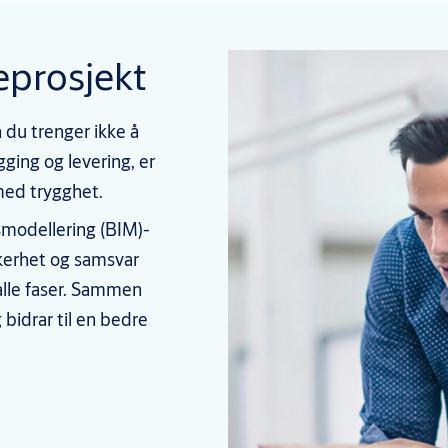
eprosjekt
 du trenger ikke å
gging og levering, er
 med trygghet.
smodellering (BIM)-
ikkerhet og samsvar
 alle faser. Sammen
 bidrar til en bedre