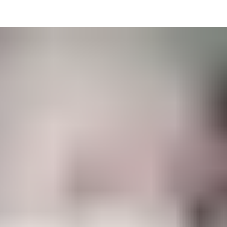
y ytelse og bærekraftige valg. Det er her vi kommer inn. Enten du p
aterialvalg og bygningers ytelse over tid – slik at du kan ta tryg
pertise for at løsningene dine oppfyller de høyeste standardene, s