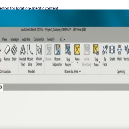
region for location-specific content.