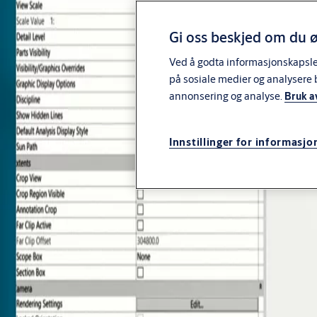
ASSA ABLOY Group
Meny
Gi oss beskjed om du ø
Produkter og løsninger
Ved å godta informasjonskapsler 
på sosiale medier og analysere 
Service
annonsering og analyse.
Bruk a
Nyheter & artikler
Innstillinger for informasjo
Om ASSA ABLOY Norway
Kontakt oss