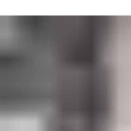
Å føre et prosjekt fra visjon til virkelighet krever presisjon, hø
drift, hjelper vi deg med å navigere i BIM, gjeldende regelverk, m
Fra tidlig planlegging til endelige spesifikasjoner sørger vår eks
Kontakt oss