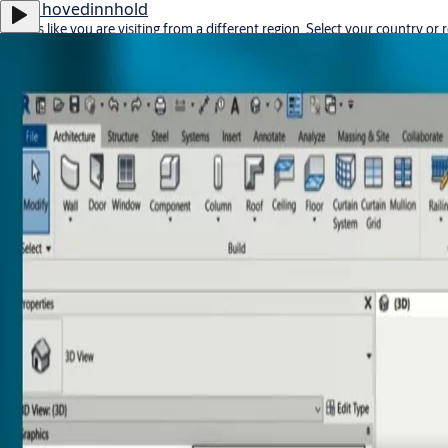
Gå til hovedinnhold
It looks like you are visiting from a different region. Select your country or 
Stay on this site
Go to Ireland
Karriere
Elektromekaniske guider
Partner Area
Webshop
Norway