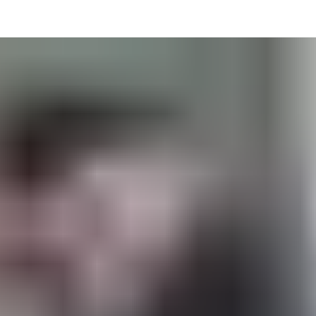
rosjekterer med fokus på sikkerhet, tilgjengelighet eller effektiv
ge og velbegrunnede beslutninger.
amtidig som de bidrar til sikre, effektive og fremtidsrettede bygg.