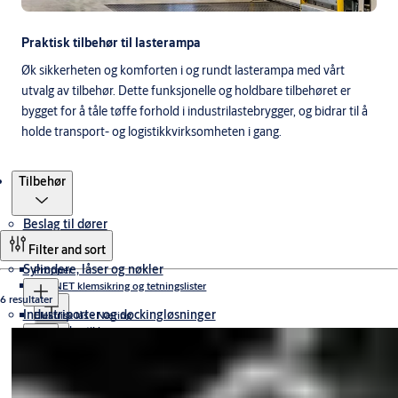
Praktisk tilbehør til lasterampa
Øk sikkerheten og komforten i og rundt lasterampa med vårt
utvalg av tilbehør. Dette funksjonelle og holdbare tilbehøret er
bygget for å tåle tøffe forhold i industrilastebrygger, og bidrar til å
holde transport- og logistikkvirksomheten i gang.
Produkter
Tilbehør
Beslag til dører
Filter and sort
Sylindere, låser og nøkler
Propper
PLANET klemsikring og tetningslister
6 resultater
Industriporter og dockingløsninger
Elektrisk lås - Næring
Terskler
Dørautomatikk
Klemsikring
MOTORLÅSER
Elektroniske løsninger - Privat
Industriporter
Slagdørsautomatikk
HYBRIDLÅSER
Dørlukkere
Sensorer og Brytere
SOLENOIDLÅSER