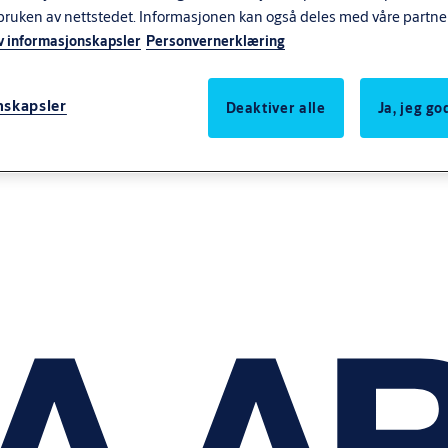
bruken av nettstedet. Informasjonen kan også deles med våre partne
v informasjonskapsler
Personvernerklæring
nskapsler
Deaktiver alle
Ja, jeg g