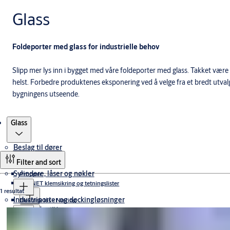
Glass
Foldeporter med glass for industrielle behov
Slipp mer lys inn i bygget med våre foldeporter med glass. Takket vær
helst. Forbedre produktenes eksponering ved å velge fra et bredt utvalg a
bygningens utseende.
Produkter
Glass
Beslag til dører
Filter and sort
Sylindere, låser og nøkler
Propper
PLANET klemsikring og tetningslister
1 resultat
Industriporter og dockingløsninger
Elektrisk lås - Næring
Terskler
Dørautomatikk
Klemsikring
MOTORLÅSER
Elektroniske løsninger - Privat
Industriporter