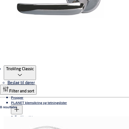
Produkter
TrioVing Classic
Beslag til dører
Filter and sort
Propper
PLANET klemsikring og tetningslister
8 resultater
Terskler
Dørautomatikk
Klemsikring