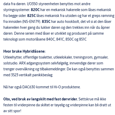
data fra døren. I/O350 styreenheten benyttes mot andre
styringssystemer.
820C
har en mekanisk hakereile som låses mekanisk
fra begge sider.
825C
låses mekanisk fra utsiden og har et greps rømning
fra innsiden (NS-EN179).
835C
har auto hookbolt, det vil si at den låser
hakereilen hver gang du lukker døren og den trekkes inn når du åpner
døren. Denne serien med låser er utviklet og produsert på samme
teknologi som motorlåsene 840C, 841C, 850C og 851C
Hvor bruke Hybridlåsene:
Utleiehytter, offentlige toaletter, utleielokaler, treningsrom, gymsaler,
solstudio. ARX adgangssystem selvfølgelig, innvendige dører som
trenger overvåkning og tilbakemeldinger. De kan også benyttes sammen
med 3523 vertikalt panikkbeslag.
Nå har også DAC630 kommet til Hi-O produktene.
Obs, ved bruk av langskilt med fast dørvrider.
Settskrue må ikke
festen til vriderpinne da skiltet er tøyelig og vriderpinne kan bli dratt ut
av sitt spor!