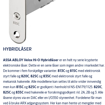
HYBRIDLÅSER
ASSA ABLOY Velox Hi-O Hybridlåser
er en helt ny serie krypterte
elektroniske låser. Dette er en serie låser som ingen andre i markedet har.
De kommer i fem forskjellige varianter.
813C
og
815C
med elektronisk
styrt falle og
820C
,
825C
og
835C
med elektronisk styrt falle og
mekanisk hakereile. Alle modellene kan settes til aktiv vrider innvendig
men kun
815C
og
825C
er godkjent i henhold til NS-EN179/1125.
820C
,
825C
og
835C
med hakereile er forsikringsgodkjent i kl. 2A, 2B og 3. Alle
låsene styres via en DAC eller en I/O350 styreenhet. Fordelene får man
ved å bruke ARX adgangssystem. Her kan man hente ut mengder med