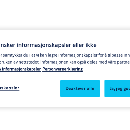
nsker informasjonskapsler eller ikke
samtykker du i at vi kan lagre informasjonskapsler for å tilpasse in
bruken av nettstedet. Informasjonen kan også deles med våre partne
type
v informasjonskapsler
Personvernerklæring
nskapsler
Deaktiver alle
Ja, jeg g