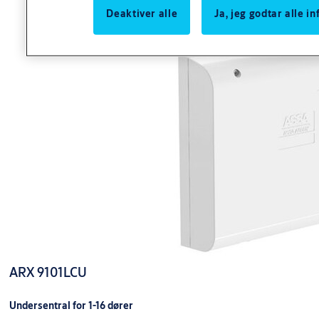
innbruddsalarm, booking-systemer, besøkssystemer, foto-id og
Deaktiver alle
Ja, jeg godtar alle 
systemer for grafisk presentasjon.
RX WEB benytter de samme komponentene som ARX men har en
brukervennlig og enklere programvare innebygget i sentralen med
brukergrensesnitt mot kundens nettleser. For mindre anlegg
forenkler det idriftsettelse og opplæring av kunde og det er ikke
behov for å installere programvare eller benytte en bestemt PC.
Siden de samme komponenter benyttes er det enkelt å
oppgradere til ARX når behovet melder seg.
ARX 9101LCU
Undersentral for 1-16 dører