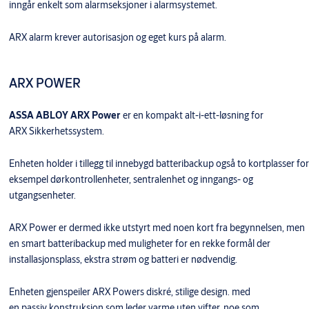
inngår enkelt som alarmseksjoner i alarmsystemet.
ARX alarm krever autorisasjon og eget kurs på alarm.
ARX POWER
ASSA ABLOY ARX Power
er en kompakt alt-i-ett-løsning for
ARX Sikkerhetssystem.
Enheten holder i tillegg til innebygd batteribackup også to kortplasser for
eksempel dørkontrollenheter, sentralenhet og inngangs- og
utgangsenheter.
ARX Power er dermed ikke utstyrt med noen kort fra begynnelsen, men
en smart batteribackup med muligheter for en rekke formål der
installasjonsplass, ekstra strøm og batteri er nødvendig.
Enheten gjenspeiler ARX Powers diskré, stilige design. med
en passiv konstruksjon som leder varme uten vifter, noe som