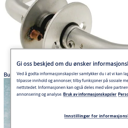
Port dørlukker DC630G
Andre dørstoppere
Dørvridere og skilt
Free-Motion dørlukker
Dørholdere
Close-Motion dørlukker
Håndtaksbuffert
Sikkerhetsdørlukkere
Business Line
Dørstoppere BusinessLine
Innfelte dørlukkere
TrioVing Line
Dørstoppere TrioVing Line
Øvrig dørlukkere og tilbehør
TrioVing Classic
Reservedeler glideskinne\koordinator
Abloy Classic
Dørlukkertilbehør
ASSA Classic
Epoke
Rustikk
Residenz
ASSA Basic
Gi oss beskjed om du ønsker informasjonsk
Abloy Basic
Tilbehør dørvridere og forsterkningsbeslag
Ved å godta informasjonskapsler samtykker du i at vi kan la
Business Line
Langskilt i sink
tilpasse innhold og annonser, tilby funksjoner på sosiale m
Sikkerhetsskilt smalprofil
Øvrige skilt
nettstedet. Informasjonen kan også deles med våre partner
Antiligatur
annonsering og analyse.
Bruk av informasjonskapsler
Pers
Quadratum beslag
Rustfri serie, AISI 316L
MIRUS MSV 444
Hengsler
Innstillinger for informasjon
Hengsler løftehengsel
Håndtak