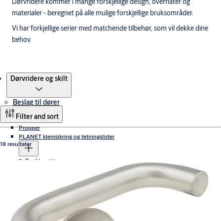
Dørvridere kommer i mange forskjellige design, overflater og
materialer - beregnet på alle mulige forskjellige bruksområder.
Vi har forkjellige serier med matchende tilbehør, som vil dekke dine
behov.
Produkter
Dørvridere og skilt
Beslag til dører
Filter and sort
Propper
PLANET klemsikring og tetningslister
18 resultater
Terskler
Dørautomatikk
Klemsikring
Slagdørsautomatikk
Dørlukkere
Sensorer og Brytere
Tilbehør
Cam-Motion dørlukkere
Dørstoppere, dørholdere og håndtaksbufferter
Tannstang dørlukkere