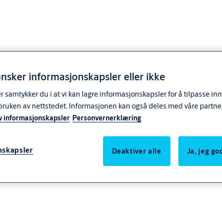
nsker informasjonskapsler eller ikke
samtykker du i at vi kan lagre informasjonskapsler for å tilpasse in
bruken av nettstedet. Informasjonen kan også deles med våre partne
v informasjonskapsler
Personvernerklæring
nskapsler
Deaktiver alle
Ja, jeg g
ve adkomstløsninger. Velg fra vårt utvalg av standard isolerte leddheiseporte
enne leddheiseporten gir deg kontroll over inneklimaet, slik at du kan skap