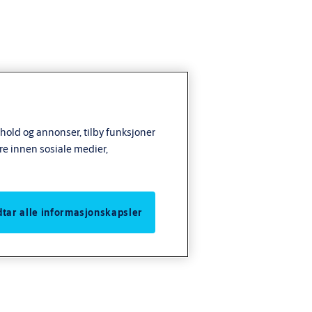
nhold og annonser, tilby funksjoner
re innen sosiale medier,
odtar alle informasjonskapsler
r og
e optimale