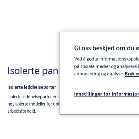
Gi oss beskjed om du ø
Ved å godta informasjonskapsler 
på sosiale medier og analysere 
Isolerte paneler
annonsering og analyse.
Bruk a
Isolerte leddheiseporter
Innstillinger for informasjo
Isolerte leddheiseporter er et perfekt valg når du trenger energieffekti
høyisolerte modeller for optimal termisk separering og energisparing. D
arbeidsforhold.