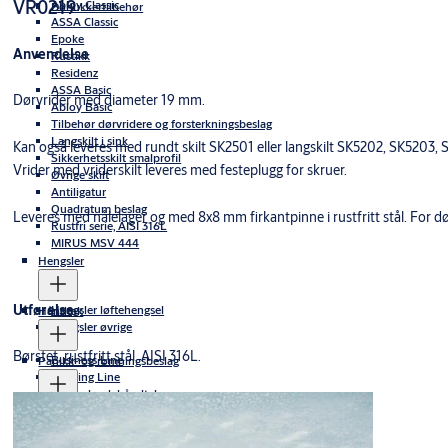
VR0219
Abloy Classic
Dørlukkertilbehør
ASSA Classic
Epoke
Anvendelse
Rustikk
Residenz
ASSA Basic
Dørvrider med diameter 19 mm.
Abloy Basic
Tilbehør dørvridere og forsterkningsbeslag
Langskilt i sink
Kan også leveres med rundt skilt SK2501 eller langskilt SK5202, SK52
Sikkerhetsskilt smalprofil
Vrider med vriderskilt leveres med festeplugg for skruer.
Øvrige skilt
Antiligatur
Quadratum beslag
Leveres med nålelager og med 8x8 mm firkantpinne i rustfritt stål. For
Rustfri serie, AISI 316L
MIRUS MSV 444
Hengsler
Utførelse
Hengsler løftehengsel
Håndtak
Hengsler øvrige
Børstet, rustfritt stål, AISI 316L.
Business Line
Panikk- og rømningsbeslag
TrioVing Line
Øvrige bøylehåndtak
Elektromekaniske nødbrytere
Skyvedørsbeslag
Håndtak med innfelt grep
Elektromekaniske panikkbeslag
Panikkbeslag Mekaniske